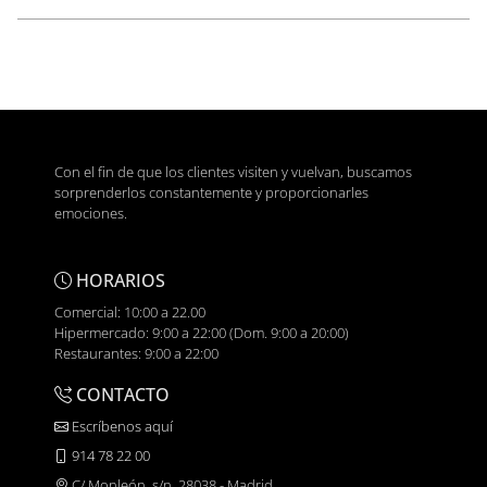
Con el fin de que los clientes visiten y vuelvan, buscamos
sorprenderlos constantemente y proporcionarles
emociones.
HORARIOS
Comercial: 10:00 a 22.00
Hipermercado: 9:00 a 22:00 (Dom. 9:00 a 20:00)
Restaurantes: 9:00 a 22:00
CONTACTO
Escríbenos aquí
914 78 22 00
C/ Monleón, s/n, 28038 - Madrid