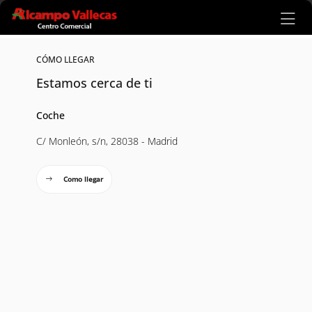
Ir al contenido principal
CÓMO LLEGAR
Estamos cerca de ti
Coche
C/ Monleón, s/n, 28038 - Madrid
Como llegar
Mapa interactivo