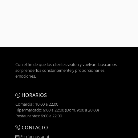
Con el fin de que los clientes visiten y vuelvan, buscamos
sorprenderlos constantemente y proporcionarles
emociones.
HORARIOS
Comercial: 10:00 a 22.00
Hipermercado: 9:00 a 22:00 (Dom. 9:00 a 20:00)
Restaurantes: 9:00 a 22:00
CONTACTO
Escríbenos aquí