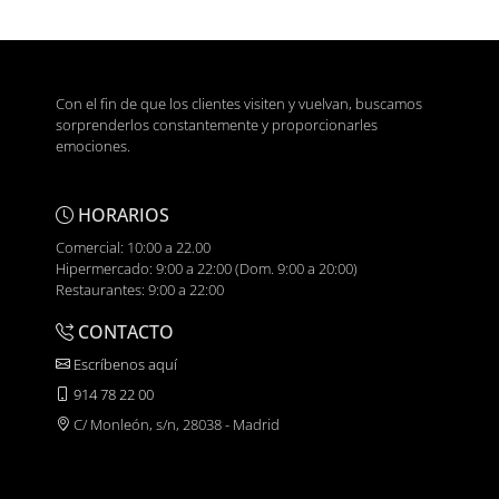
Con el fin de que los clientes visiten y vuelvan, buscamos
sorprenderlos constantemente y proporcionarles
emociones.
HORARIOS
Comercial: 10:00 a 22.00
Hipermercado: 9:00 a 22:00 (Dom. 9:00 a 20:00)
Restaurantes: 9:00 a 22:00
CONTACTO
Escríbenos aquí
914 78 22 00
C/ Monleón, s/n, 28038 - Madrid