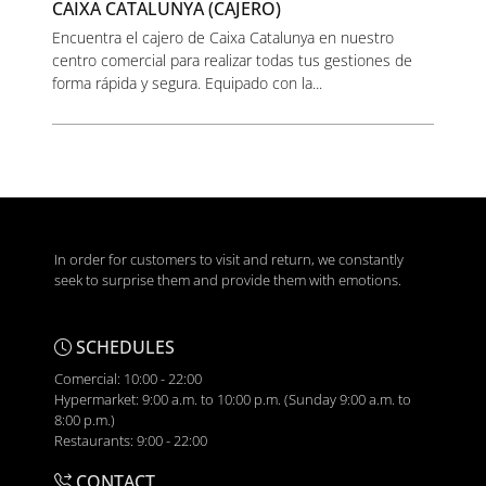
CAIXA CATALUNYA (CAJERO)
Encuentra el cajero de Caixa Catalunya en nuestro
centro comercial para realizar todas tus gestiones de
forma rápida y segura. Equipado con la...
In order for customers to visit and return, we constantly
seek to surprise them and provide them with emotions.
SCHEDULES
Comercial: 10:00 - 22:00
Hypermarket: 9:00 a.m. to 10:00 p.m. (Sunday 9:00 a.m. to
8:00 p.m.)
Restaurants: 9:00 - 22:00
CONTACT