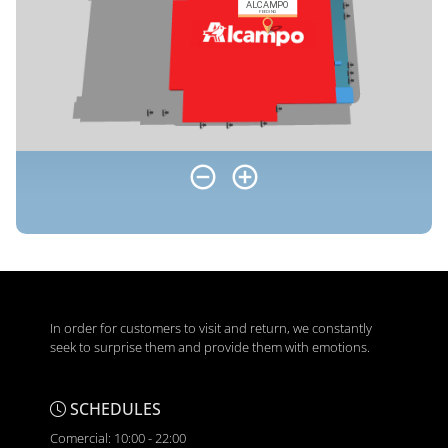
In order for customers to visit and return, we constantly
seek to surprise them and provide them with emotions.
SCHEDULES
Comercial: 10:00 - 22:00