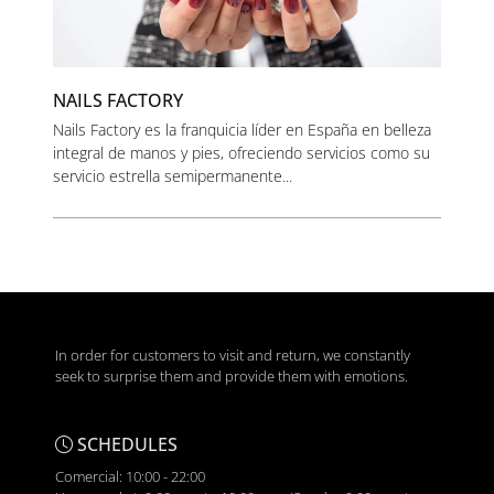
NAILS FACTORY
Nails Factory es la franquicia líder en España en belleza
integral de manos y pies, ofreciendo servicios como su
servicio estrella semipermanente...
In order for customers to visit and return, we constantly
seek to surprise them and provide them with emotions.
SCHEDULES
Comercial: 10:00 - 22:00